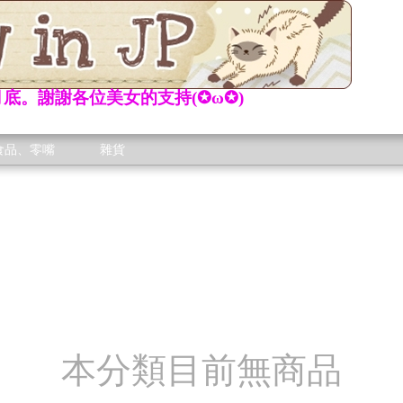
底。謝謝各位美女的支持(✪ω✪)
食品、零嘴
雜貨
本分類目前無商品