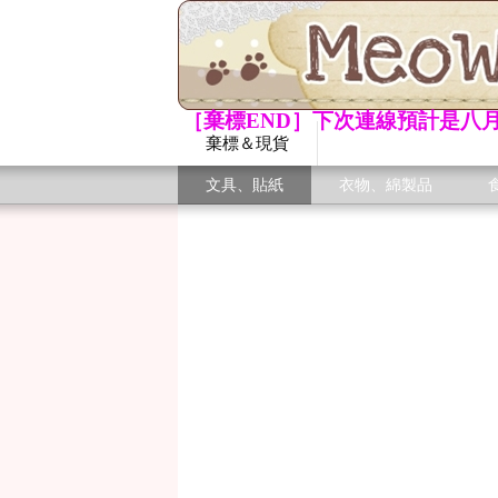
［棄標END］下次連線預計是八月
棄標＆現貨
文具、貼紙
衣物、綿製品