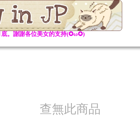
底。謝謝各位美女的支持(✪ω✪)