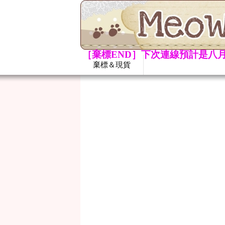
［棄標END］下次連線預計是八月
棄標＆現貨