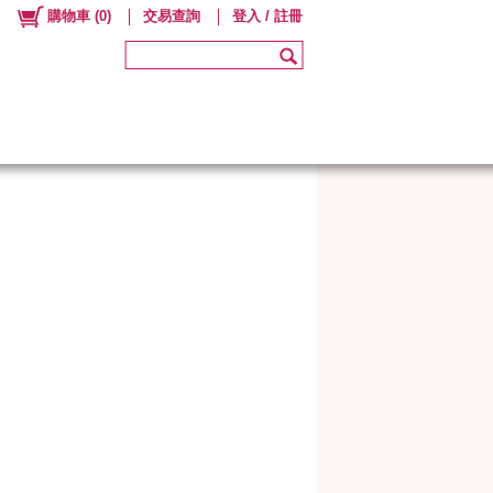
購物車
(
0
)
交易查詢
登入 / 註冊
夏至連線行程
出國期間：05/26~06/05。開始
出貨：06/09
LINE官方帳號
歡迎加入～重要訊息不遺漏