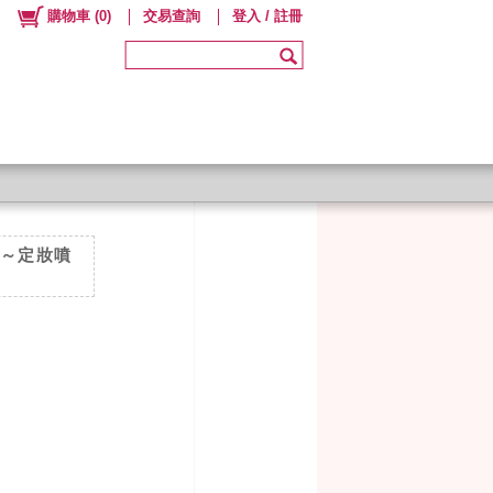
購物車
(
0
)
交易查詢
登入 / 註冊
油～定妝噴