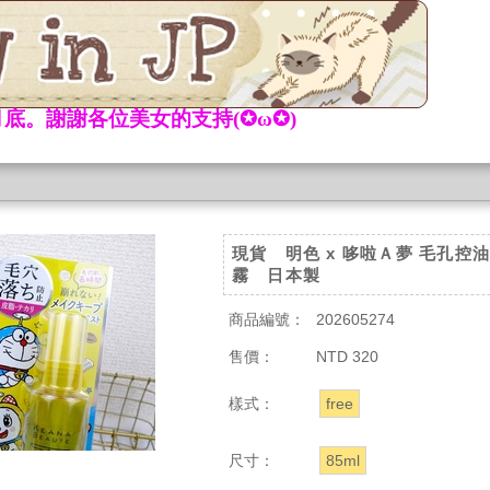
底。謝謝各位美女的支持(✪ω✪)
現貨 明色 x 哆啦Ａ夢 毛孔控
霧 日本製
商品編號：
202605274
售價：
NTD 320
樣式：
free
尺寸：
85ml