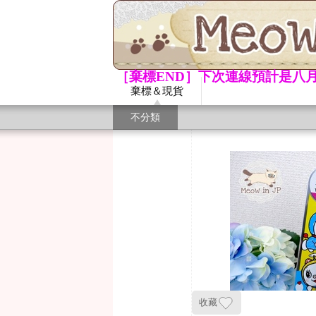
［棄標END］下次連線預計是八月
棄標＆現貨
不分類
收藏