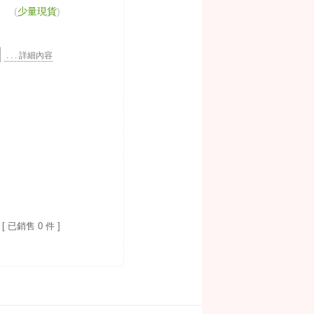
(
少量現貨
)
. . . 詳細內容
[ 已銷售 0 件 ]