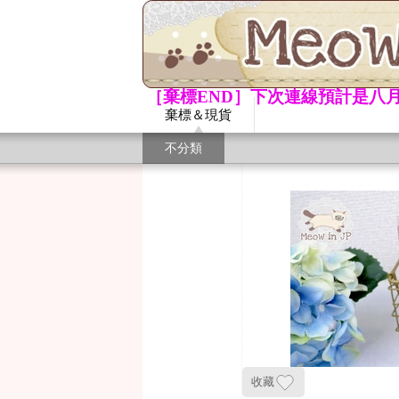
［棄標END］下次連線預計是八月
棄標＆現貨
不分類
收藏