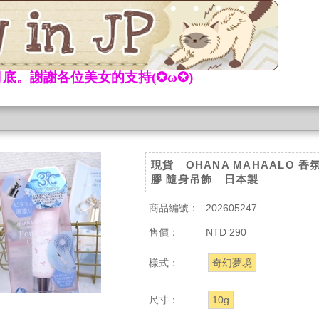
底。謝謝各位美女的支持(✪ω✪)
現貨 OHANA MAHAALO 
膠 隨身吊飾 日本製
商品編號：
202605247
售價：
NTD 290
樣式：
奇幻夢境
尺寸：
10g