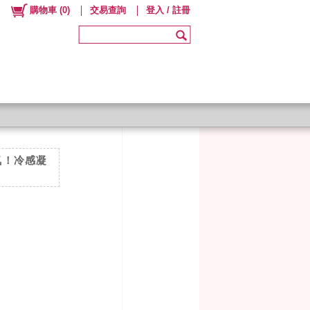
購物車
(
0
)
交易查詢
登入 / 註冊
香氛！冷感凝