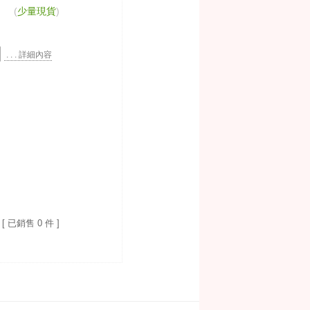
(
少量現貨
)
. . . 詳細內容
[ 已銷售 0 件 ]