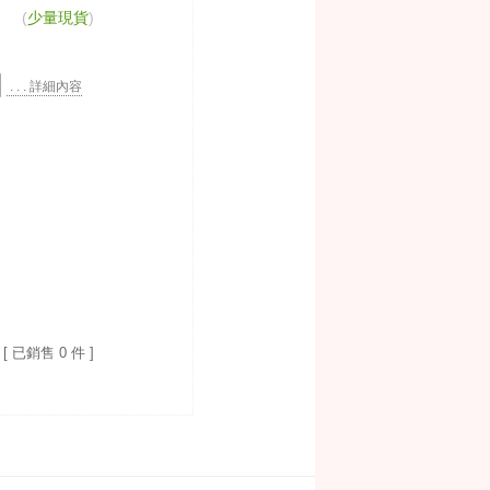
(
少量現貨
)
. . . 詳細內容
[ 已銷售 0 件 ]