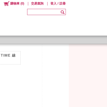
購物車
(
0
)
交易查詢
登入 / 註冊
 TIME 線