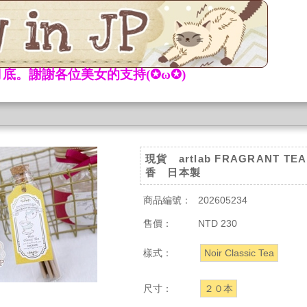
底。謝謝各位美女的支持(✪ω✪)
現貨 artlab FRAGRANT TEA
香 日本製
商品編號：
202605234
售價：
NTD 230
樣式：
Noir Classic Tea
尺寸：
２０本