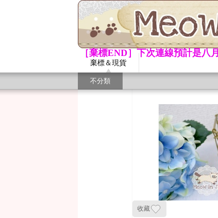
［棄標END］下次連線預計是八月
棄標＆現貨
不分類
收藏