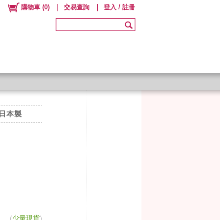
購物車
(
0
)
交易查詢
登入 / 註冊
日本製
(
少量現貨
)