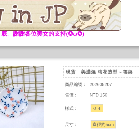
底。謝謝各位美女的支持(✪ω✪)
現貨 美濃燒 梅花造型～筷架 
商品編號：
202605207
售價：
NTD 150
樣式：
０４
尺寸：
直徑約5cm