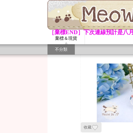
［棄標END］下次連線預計是八月
棄標＆現貨
不分類
收藏