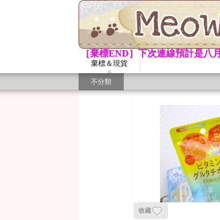
［棄標END］下次連線預計是八月
棄標＆現貨
不分類
收藏