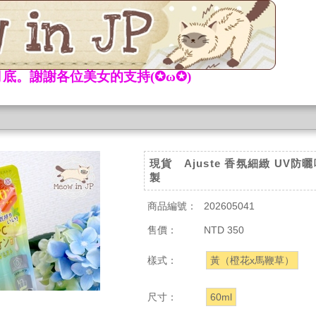
底。謝謝各位美女的支持(✪ω✪)
現貨 Ajuste 香氛細緻 UV防
製
商品編號：
202605041
售價：
NTD 350
樣式：
黃（橙花x馬鞭草）
尺寸：
60ml