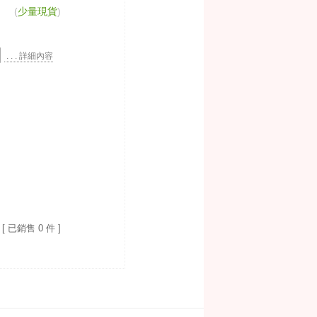
(
少量現貨
)
. . . 詳細內容
[ 已銷售 0 件 ]