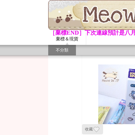
［棄標END］下次連線預計是八月
棄標＆現貨
不分類
收藏