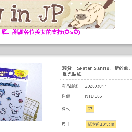
底。謝謝各位美女的支持(✪ω✪)
現貨 Skater Sanrio、新幹線
反光貼紙
商品編號：
202603047
售價：
NTD 165
樣式：
07
尺寸：
紙卡約18*9cm