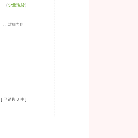
(
少量現貨
)
. . . 詳細內容
[ 已銷售 0 件 ]