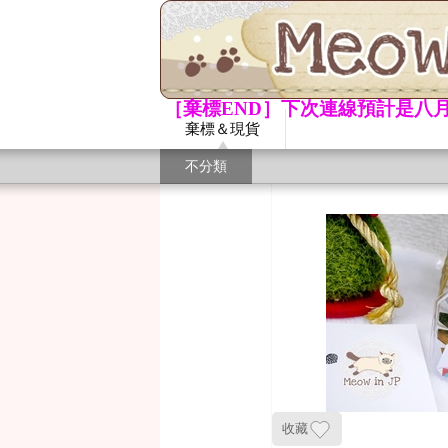
［棄標END］下次連線預計是八月
棄標＆現貨
不分類
收藏