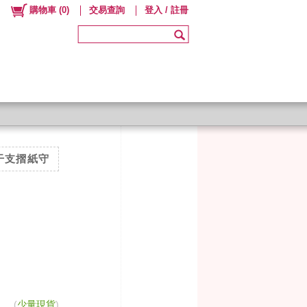
購物車
(
0
)
交易查詢
登入 / 註冊
干支摺紙守
(
少量現貨
)