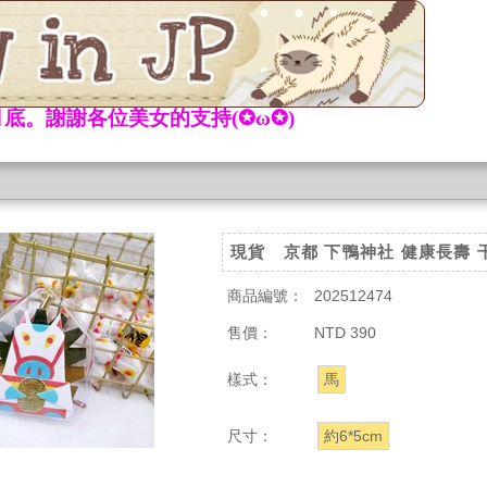
底。謝謝各位美女的支持(✪ω✪)
現貨 京都 下鴨神社 健康長壽 
商品編號：
202512474
售價：
NTD 390
樣式：
馬
尺寸：
約6*5cm