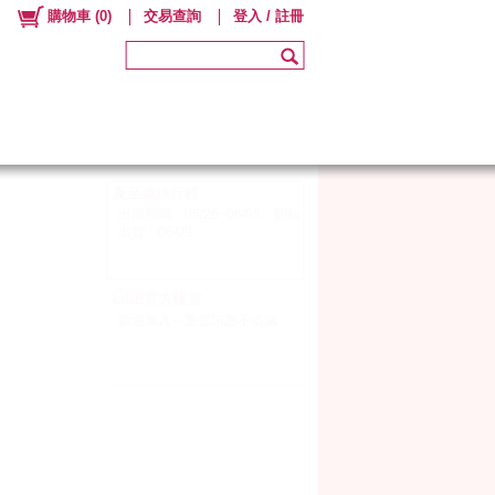
購物車
(
0
)
交易查詢
登入 / 註冊
夏至連線行程
出國期間：05/26~06/05。開始
出貨：06/09
LINE官方帳號
歡迎加入～重要訊息不遺漏