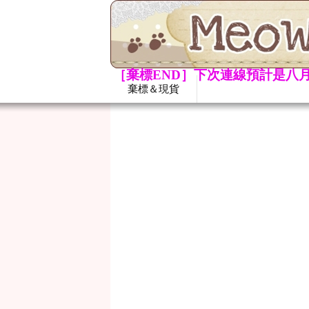
［棄標END］下次連線預計是八月
棄標＆現貨