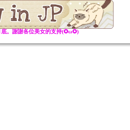
底。謝謝各位美女的支持(✪ω✪)