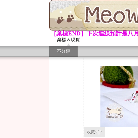
［棄標END］下次連線預計是八月
棄標＆現貨
不分類
收藏