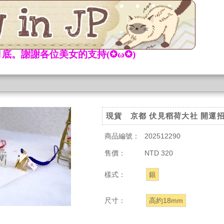
底。謝謝各位美女的支持(✪ω✪)
現貨 京都 伏見稻荷大社 開運招
商品編號：
202512290
售價：
NTD 320
樣式：
銀
尺寸：
高約18mm