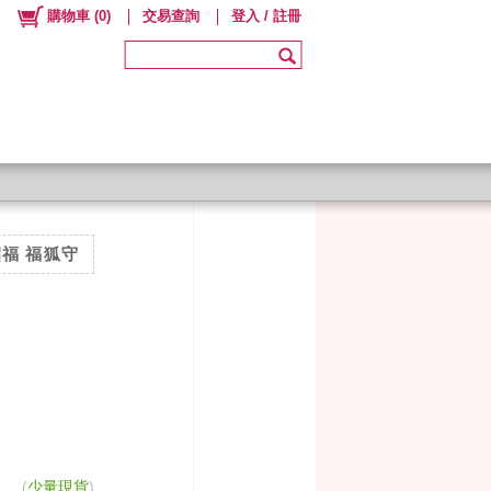
購物車
(
0
)
交易查詢
登入 / 註冊
福 福狐守
(
少量現貨
)