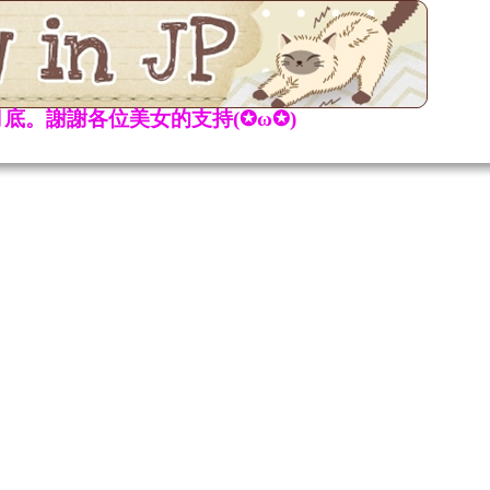
底。謝謝各位美女的支持(✪ω✪)