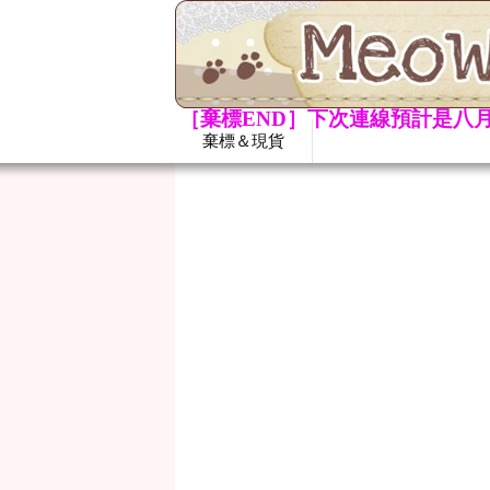
［棄標END］下次連線預計是八月
棄標＆現貨