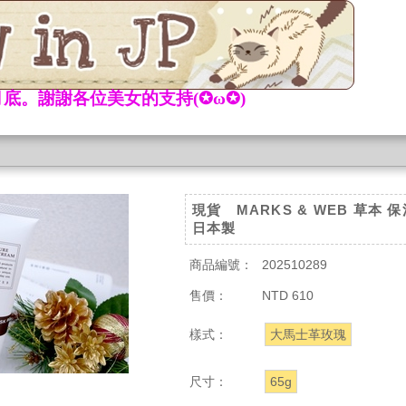
底。謝謝各位美女的支持(✪ω✪)
現貨 MARKS & WEB 草本
日本製
商品編號：
202510289
售價：
NTD 610
樣式：
大馬士革玫瑰
尺寸：
65g