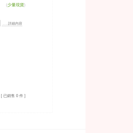
(
少量現貨
)
. . . 詳細內容
[ 已銷售 0 件 ]