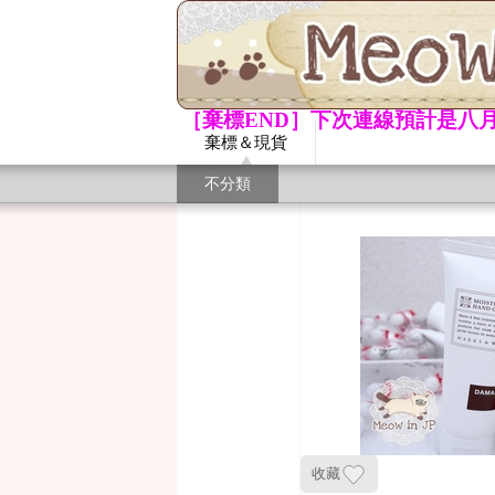
［棄標END］下次連線預計是八月
棄標＆現貨
不分類
收藏