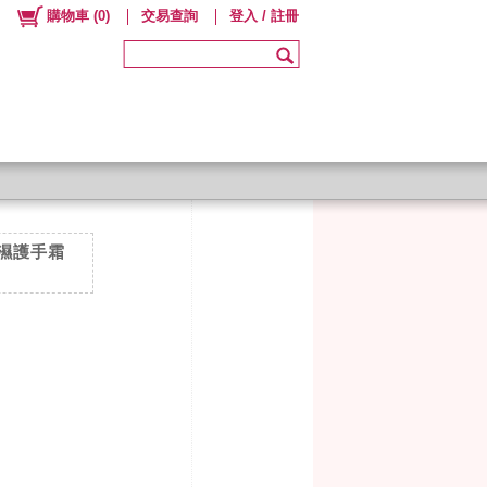
購物車
(
0
)
交易查詢
登入 / 註冊
 保濕護手霜