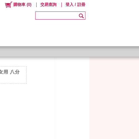
購物車
(
0
)
交易查詢
登入 / 註冊
 女用 八分