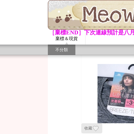
［棄標END］下次連線預計是八月
棄標＆現貨
不分類
收藏