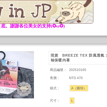
底。謝謝各位美女的支持(✪ω✪)
現貨 BREEZE TEX 防風透氣
袖保暖內著
商品編號：
202510165
售價：
NTD 470
樣式：
A（圓領）
尺寸：
L