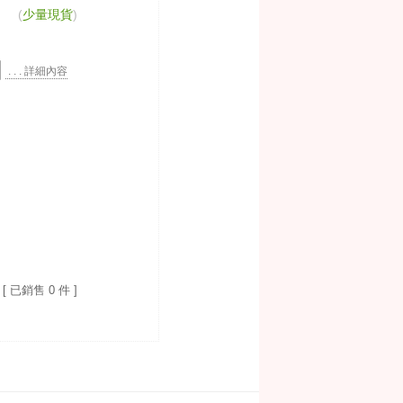
(
少量現貨
)
. . . 詳細內容
[ 已銷售 0 件 ]