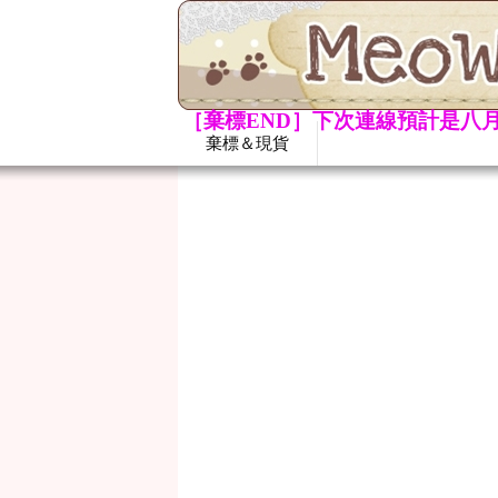
［棄標END］下次連線預計是八月
棄標＆現貨