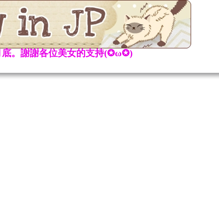
底。謝謝各位美女的支持(✪ω✪)