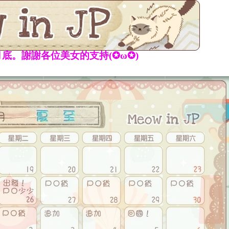
底。謝謝各位美女的支持(✪ω✪)