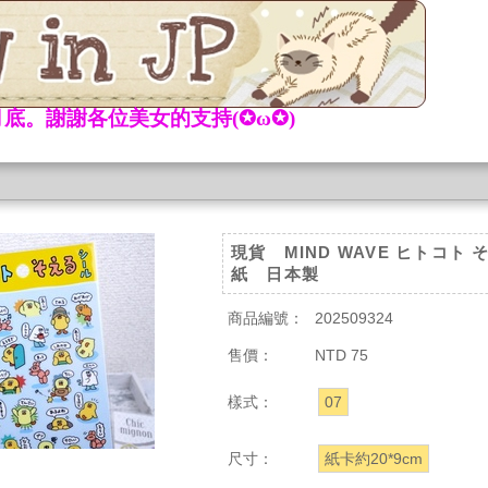
底。謝謝各位美女的支持(✪ω✪)
現貨 MIND WAVE ヒトコト 
紙 日本製
商品編號：
202509324
售價：
NTD 75
樣式：
07
尺寸：
紙卡約20*9cm