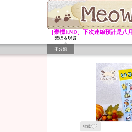
［棄標END］下次連線預計是八月
棄標＆現貨
不分類
收藏