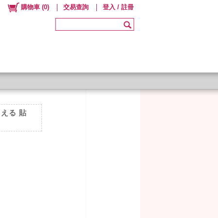
購物車
(
0
)
交易查詢
登入 / 註冊
そえる 貼