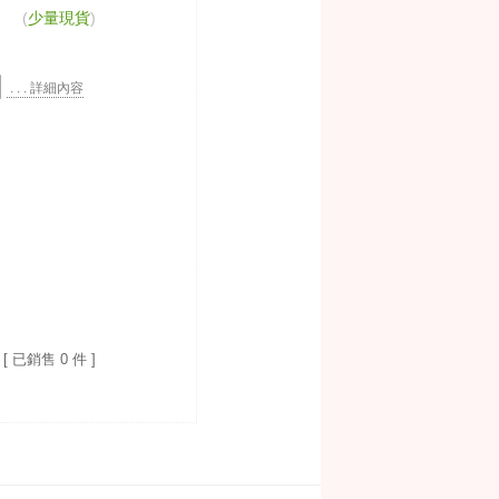
(
少量現貨
)
. . . 詳細內容
[ 已銷售 0 件 ]