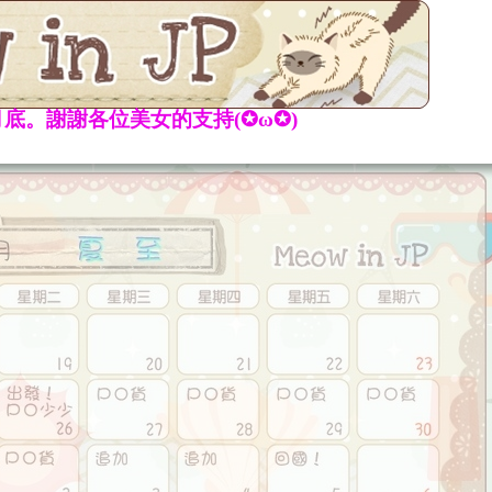
底。謝謝各位美女的支持(✪ω✪)