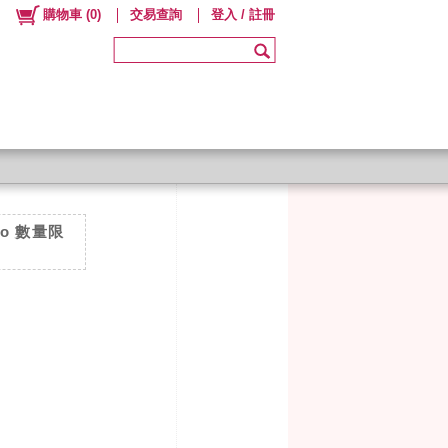
購物車
(
0
)
交易查詢
登入 / 註冊
rio 數量限