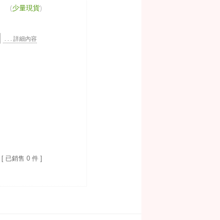
(
少量現貨
)
. . . 詳細內容
[ 已銷售 0 件 ]