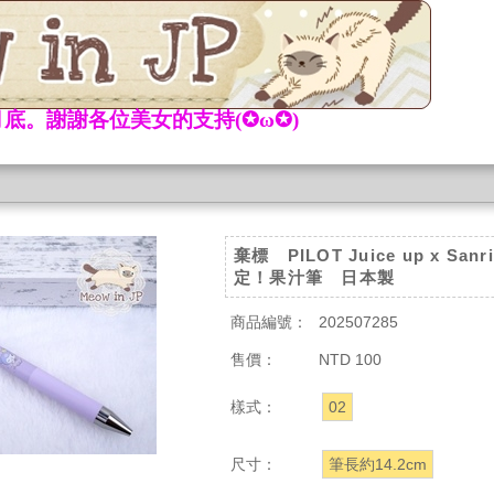
底。謝謝各位美女的支持(✪ω✪)
棄標 PILOT Juice up x San
定！果汁筆 日本製
商品編號：
202507285
售價：
NTD 100
樣式：
02
尺寸：
筆長約14.2cm