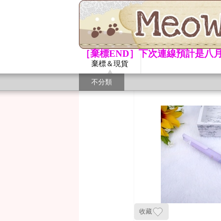
［棄標END］下次連線預計是八月
棄標＆現貨
不分類
收藏