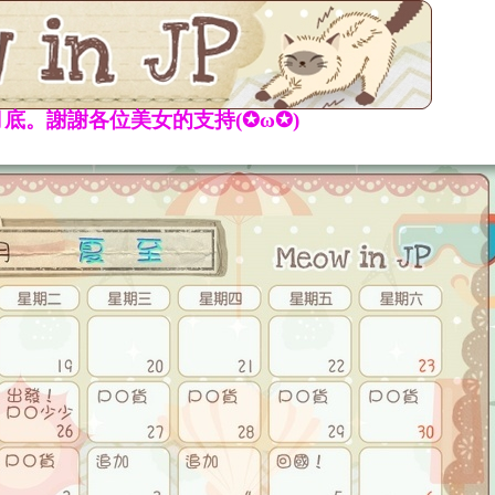
底。謝謝各位美女的支持(✪ω✪)