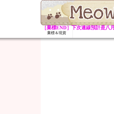
［棄標END］下次連線預計是八月
棄標＆現貨