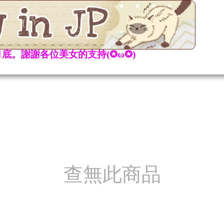
底。謝謝各位美女的支持(✪ω✪)
查無此商品