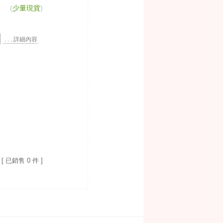
(
少量現貨
)
. . . 詳細內容
[ 已銷售 0 件 ]