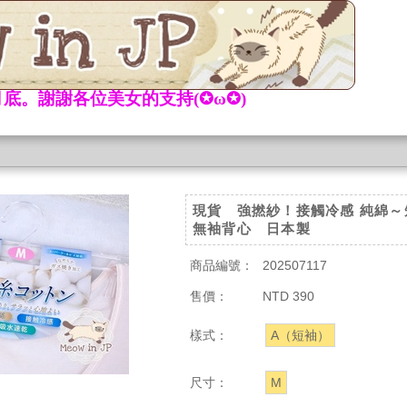
底。謝謝各位美女的支持(✪ω✪)
現貨 強撚紗！接觸冷感 純綿～
無袖背心 日本製
商品編號：
202507117
售價：
NTD 390
樣式：
A（短袖）
尺寸：
M