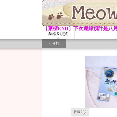
［棄標END］下次連線預計是八月
棄標＆現貨
不分類
收藏