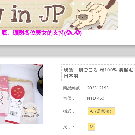
底。謝謝各位美女的支持(✪ω✪)
現貨 肌ごころ 棉100% 裏起
日本製
商品編號：
202512193
售價：
NTD 450
樣式：
A（居家褲）
尺寸：
M