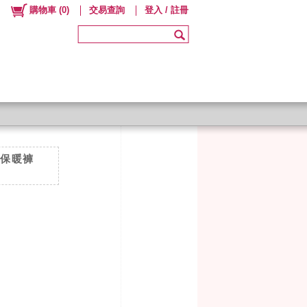
購物車
(
0
)
交易查詢
登入 / 註冊
毛 保暖褲