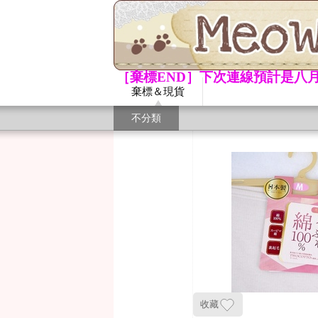
［棄標END］下次連線預計是八月
棄標＆現貨
不分類
收藏