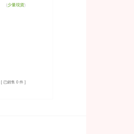
(
少量現貨
)
[ 已銷售 0 件 ]