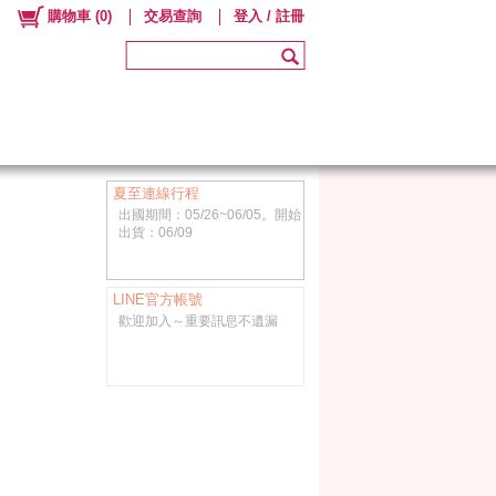
購物車
(
0
)
交易查詢
登入 / 註冊
夏至連線行程
出國期間：05/26~06/05。開始
出貨：06/09
LINE官方帳號
歡迎加入～重要訊息不遺漏