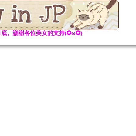
底。謝謝各位美女的支持(✪ω✪)