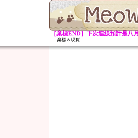
［棄標END］下次連線預計是八月
棄標＆現貨