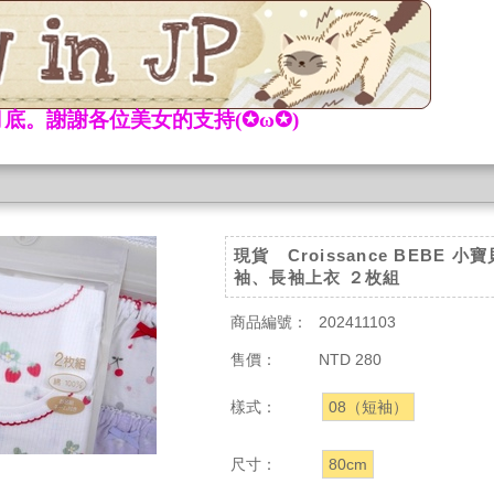
底。謝謝各位美女的支持(✪ω✪)
現貨 Croissance BEBE 小
袖、長袖上衣 ２枚組
商品編號：
202411103
售價：
NTD 280
樣式：
08（短袖）
尺寸：
80cm