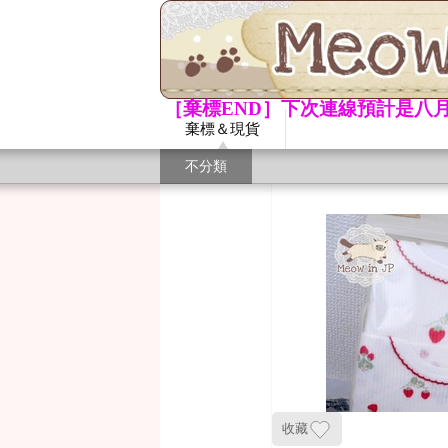
［棄標END］下次連線預計是八月
棄標＆現貨
不分類
收藏