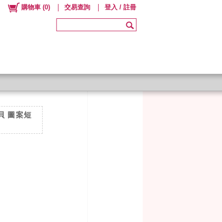
購物車
(
0
)
交易查詢
登入 / 註冊
寶貝 圖案短