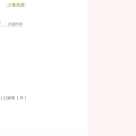
(
少量現貨
)
. . . 詳細內容
[ 已銷售 1 件 ]