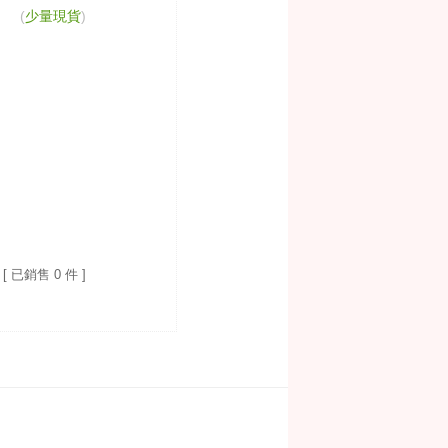
(
少量現貨
)
[ 已銷售 0 件 ]