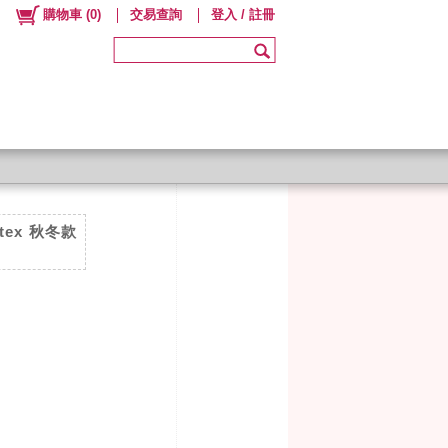
購物車
(
0
)
交易查詢
登入 / 註冊
tex 秋冬款