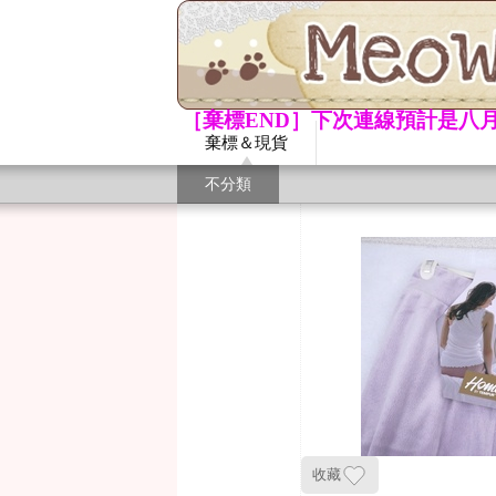
［棄標END］下次連線預計是八月
棄標＆現貨
不分類
收藏