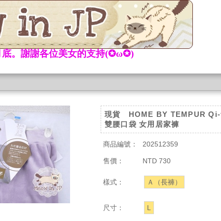
底。謝謝各位美女的支持(✪ω✪)
現貨 HOME BY TEMPUR Qi-
雙腰口袋 女用居家褲
商品編號：
202512359
售價：
NTD 730
樣式：
Ａ（長褲）
尺寸：
L