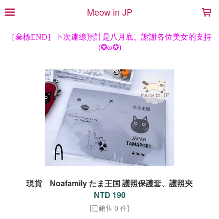
LOADING...
Meow in JP
現貨 Noafamily たま王国 護照保護套、護照夾
NTD 190
[已銷售 0 件]