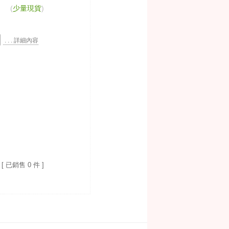
(
少量現貨
)
. . . 詳細內容
[ 已銷售 0 件 ]