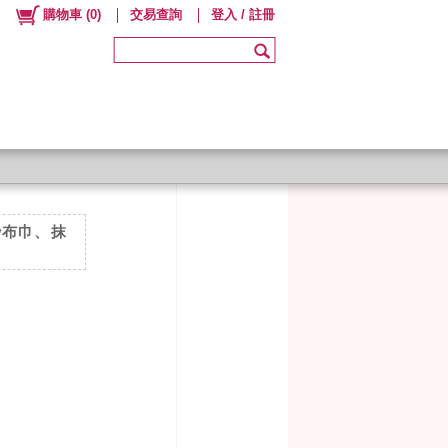
購物車
(
0
)
交易查詢
登入 / 註冊
紗布巾、抹