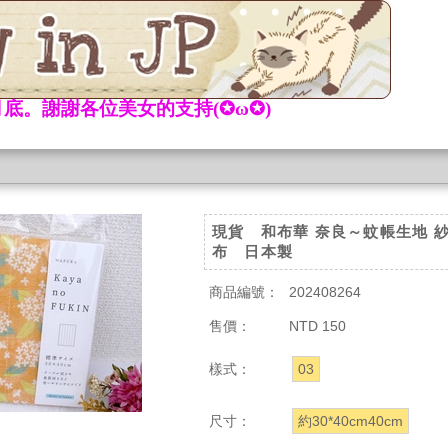
底。謝謝各位美女的支持(✪ω✪)
現貨 和布華 奈良～蚊帳生地 
布 日本製
商品編號：
202408264
售價：
NTD 150
樣式：
03
尺寸：
約30*40cm40cm