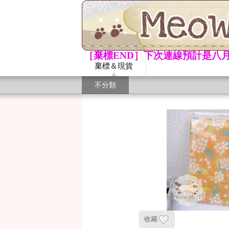
［棄標END］下次連線預計是八月
棄標＆現貨
不分類
收藏