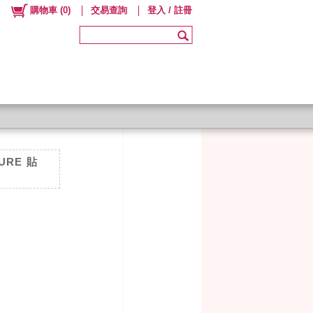
購物車
(
0
)
交易查詢
登入 / 註冊
URE 貼