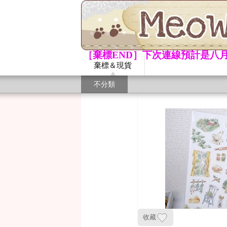
［棄標END］下次連線預計是八月
棄標＆現貨
不分類
收藏