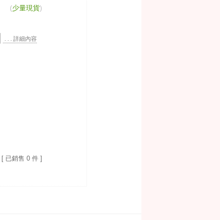
(
少量現貨
)
. . . 詳細內容
[ 已銷售 0 件 ]