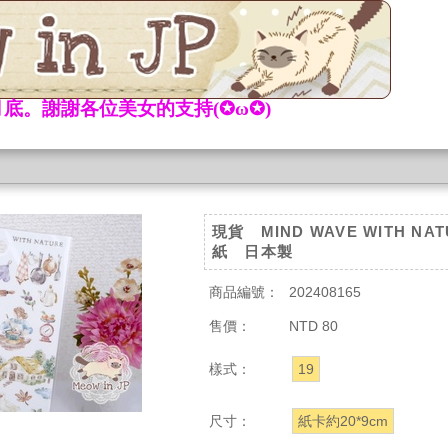
底。謝謝各位美女的支持(✪ω✪)
現貨 MIND WAVE WITH NAT
紙 日本製
商品編號：
202408165
售價：
NTD 80
樣式：
19
尺寸：
紙卡約20*9cm