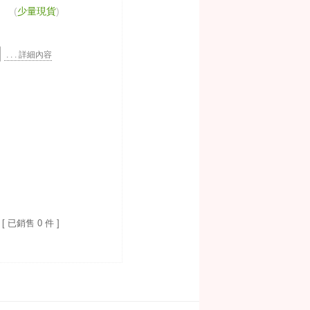
(
少量現貨
)
. . . 詳細內容
[ 已銷售 0 件 ]