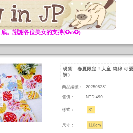
底。謝謝各位美女的支持(✪ω✪)
現貨 春夏限定！大童 純綿 可
褲）
商品編號：
202505231
售價：
NTD 490
樣式：
31
尺寸：
110cm