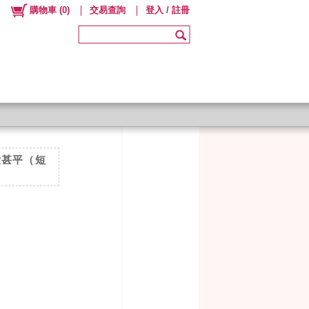
購物車
(
0
)
交易查詢
登入 / 註冊
愛甚平（短