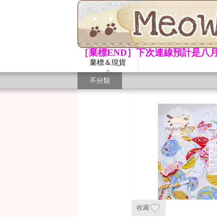
［棄標END］下次連線預計是八月
棄標＆現貨
不分類
收藏