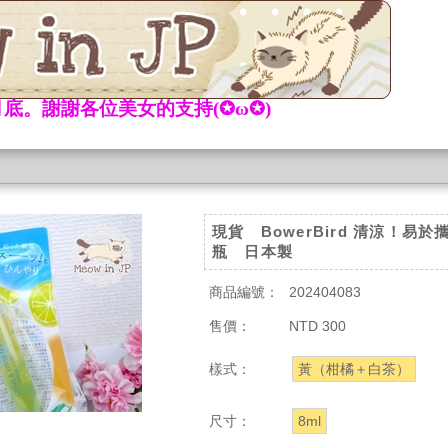
底。謝謝各位美女的支持(✪ω✪)
現貨 BowerBird 清涼！易
瓶 日本製
商品編號：
202404083
售價：
NTD 300
樣式：
黃（柑橘＋白茶）
尺寸：
8ml