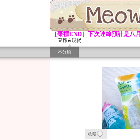
［棄標END］下次連線預計是八月
棄標＆現貨
不分類
收藏