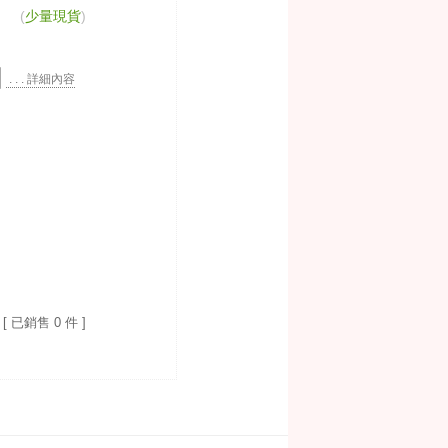
(
少量現貨
)
. . . 詳細內容
[ 已銷售 0 件 ]