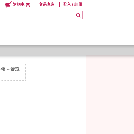
購物車
(
0
)
交易查詢
登入 / 註冊
於攜帶～滾珠