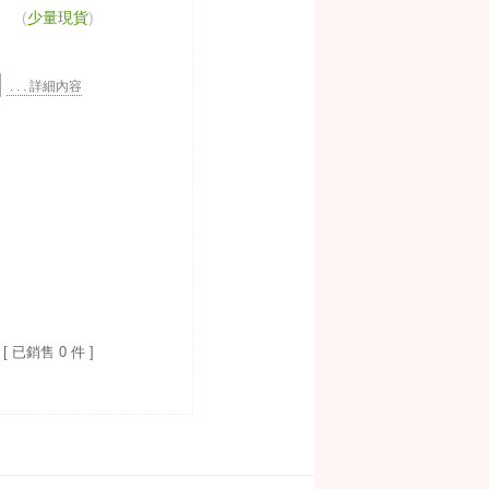
(
少量現貨
)
. . . 詳細內容
[ 已銷售 0 件 ]