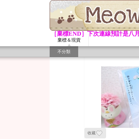
［棄標END］下次連線預計是八月
棄標＆現貨
不分類
收藏