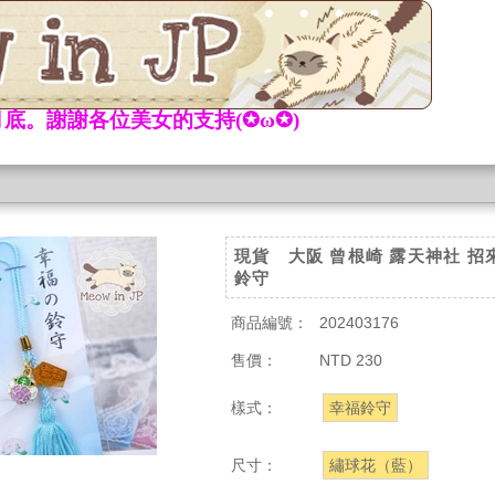
底。謝謝各位美女的支持(✪ω✪)
現貨 大阪 曾根崎 露天神社 招
鈴守
商品編號：
202403176
售價：
NTD 230
樣式：
幸福鈴守
尺寸：
繡球花（藍）