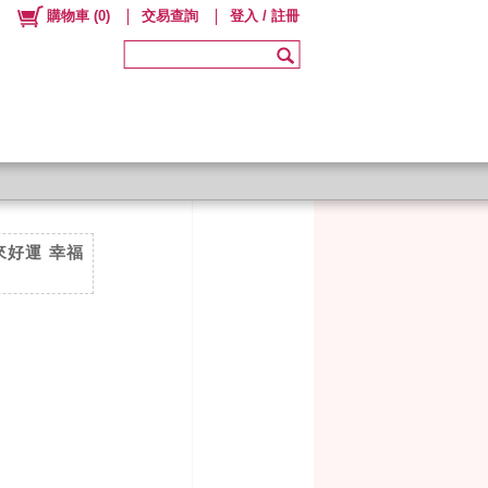
購物車
(
0
)
交易查詢
登入 / 註冊
來好運 幸福