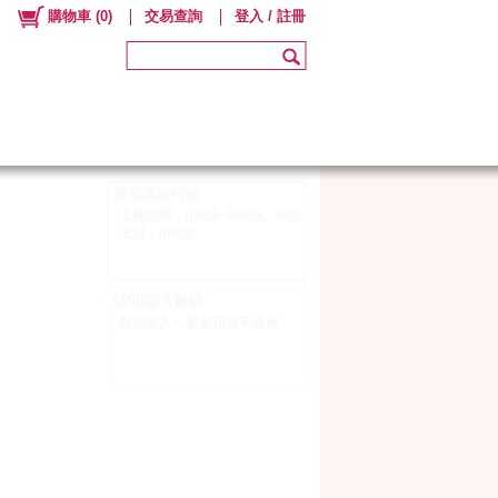
購物車
(
0
)
交易查詢
登入 / 註冊
夏至連線行程
出國期間：05/26~06/05。開始
出貨：06/09
LINE官方帳號
歡迎加入～重要訊息不遺漏