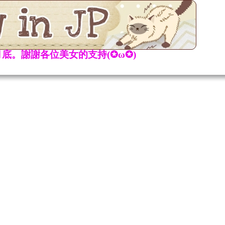
底。謝謝各位美女的支持(✪ω✪)