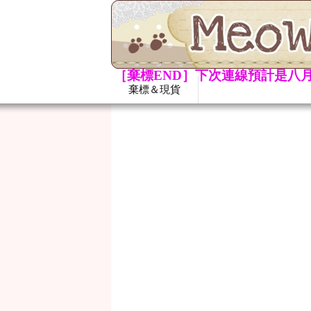
［棄標END］下次連線預計是八月
棄標＆現貨