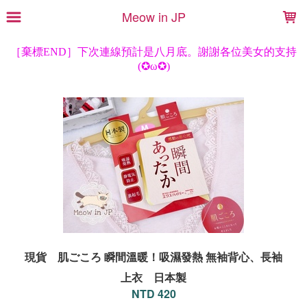
LOADING...
Meow in JP
現貨 肌ごころ 瞬間溫暖！吸濕發熱 無袖背心、長袖
上衣 日本製
NTD 420