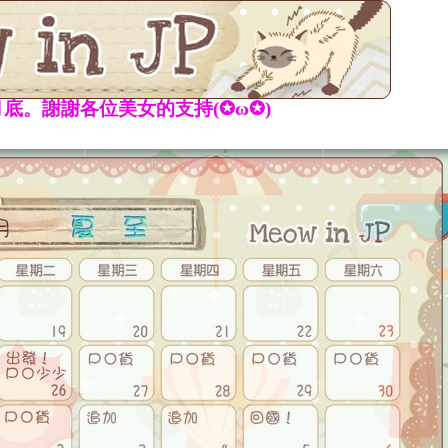
底。謝謝各位美女的支持(✪ω✪)