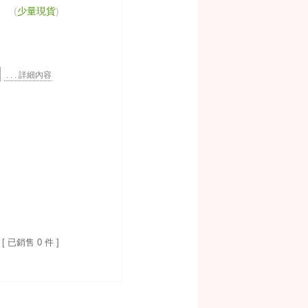
(
少量現貨
)
. . . 詳細內容
[ 已銷售 0 件 ]