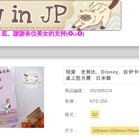
底。謝謝各位美女的支持(✪ω✪)
現貨 史努比、Disney、吉伊卡哇
桌上型月曆 日本製
商品編號：
202309219
售價：
NTD 250
樣式：
02
尺寸：
105mm×150mm×75m