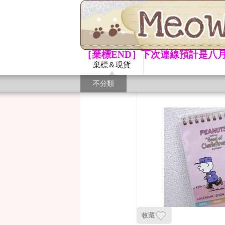
［棄標END］下次連線預計是八月
棄標＆現貨
不分類
收藏