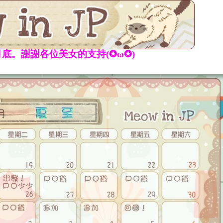
底。謝謝各位美女的支持(✪ω✪)