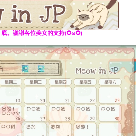
底。謝謝各位美女的支持(✪ω✪)