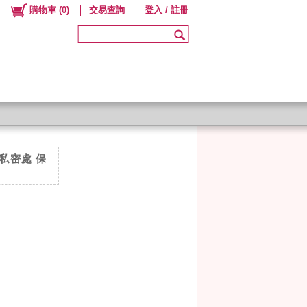
購物車
(
0
)
交易查詢
登入 / 註冊
E 私密處 保