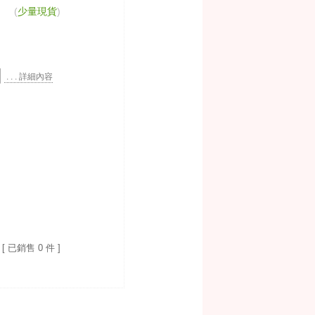
(
少量現貨
)
. . . 詳細內容
[ 已銷售 0 件 ]