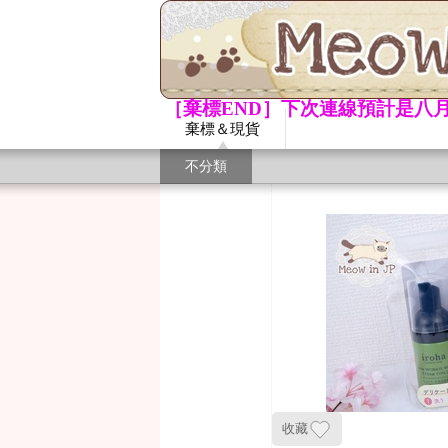
［棄標END］下次連線預計是八月
棄標＆現貨
不分類
收藏