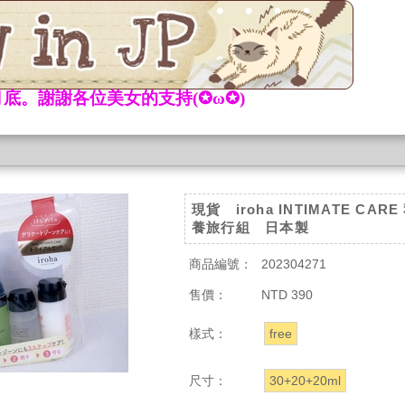
底。謝謝各位美女的支持(✪ω✪)
現貨 iroha INTIMATE CAR
養旅行組 日本製
商品編號：
202304271
售價：
NTD 390
樣式：
free
尺寸：
30+20+20ml