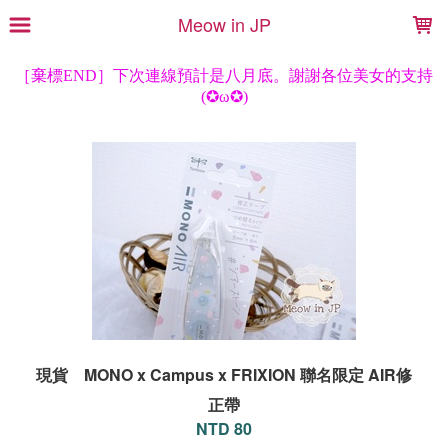
LOADING...
Meow in JP
現貨 MONO x Campus x FRIXION 聯名限定 AIR修
正帶
NTD 80