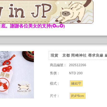
底。謝謝各位美女的支持(✪ω✪)
現貨 京都 岡崎神社 尋求良緣 
商品編號：
202512266
售價：
NTD 200
樣式：
緣結守
尺寸：
約4*8cm