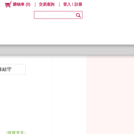
購物車
(
0
)
交易查詢
登入 / 註冊
緣結守
(
現貨充足
)