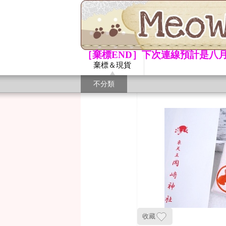
［棄標END］下次連線預計是八月
棄標＆現貨
不分類
收藏