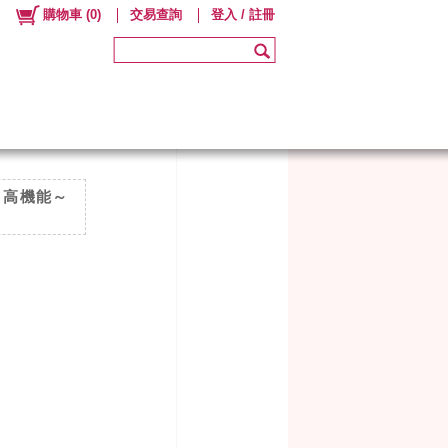
購物車
(
0
)
交易查詢
登入 / 註冊
 高機能～