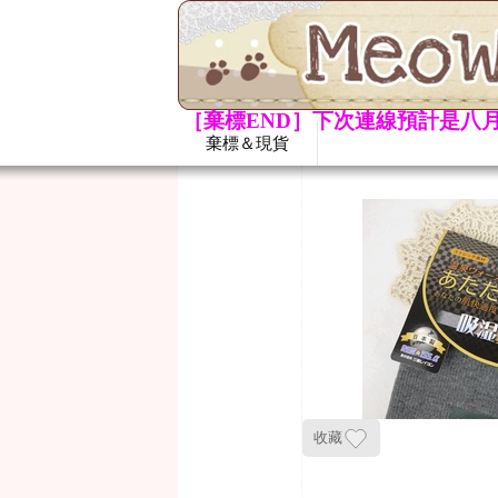
［棄標END］下次連線預計是八月
棄標＆現貨
收藏