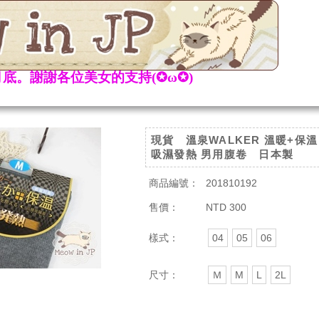
底。謝謝各位美女的支持(✪ω✪)
現貨 溫泉WALKER 溫暖+保溫
吸濕發熱 男用腹卷 日本製
商品編號：
201810192
售價：
NTD 300
樣式：
04
05
06
尺寸：
Ｍ
M
L
2L