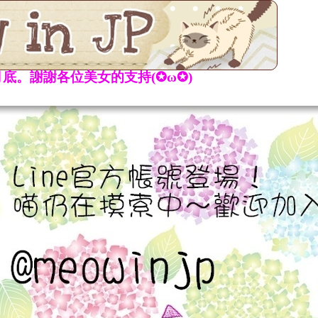
底。謝謝各位美女的支持(✪ω✪)